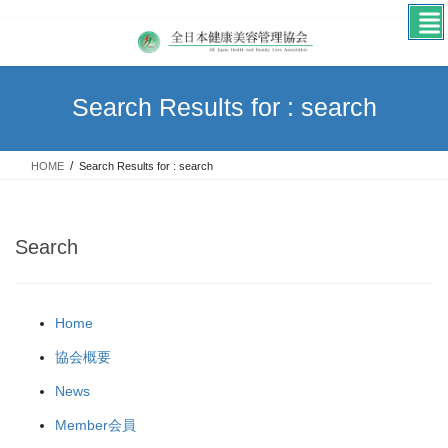
Skip
Skip
to
to
the
the
content
Navigation
Search Results for : search
HOME
Search Results for : search
Search
Home
協会概要
News
Member会員