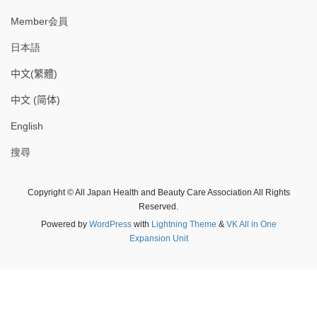
Member会員
日本語
中文(繁體)
中文 (简体)
English
搜尋
Copyright © All Japan Health and Beauty Care Association All Rights
Reserved.
Powered by
WordPress
with
Lightning Theme
&
VK All in One
Expansion Unit