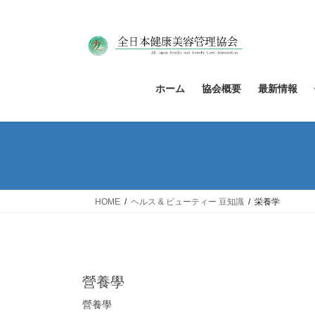
コ
ナ
ン
ビ
テ
ゲ
ン
ー
ツ
シ
ホーム
協会概要
最新情報
へ
ョ
ス
ン
キ
に
ッ
移
プ
動
HOME
ヘルス & ビューティー 豆知識
栄養学
營養學
營養學