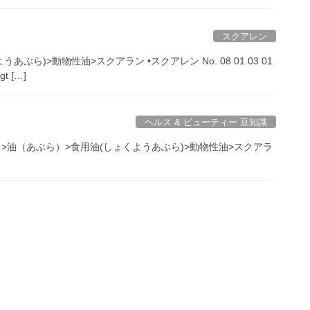
スクアレン
ら)>動物性油>スクアラン •スクアレン No. 08 01 03 01
t […]
ヘルス & ビューティー 豆知識
>油（あぶら）>食用油(しょくようあぶら)>動物性油>スクアラ