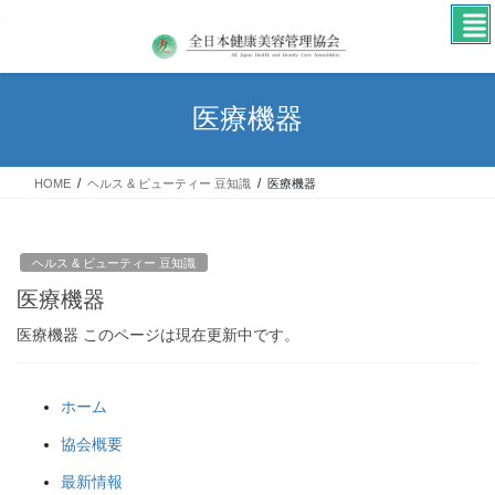
コ
ナ
ン
ビ
テ
ゲ
ン
ー
医療機器
ツ
シ
へ
ョ
ス
ン
HOME
ヘルス & ビューティー 豆知識
医療機器
キ
に
ッ
移
プ
動
ヘルス & ビューティー 豆知識
医療機器
医療機器 このページは現在更新中です。
ホーム
協会概要
最新情報