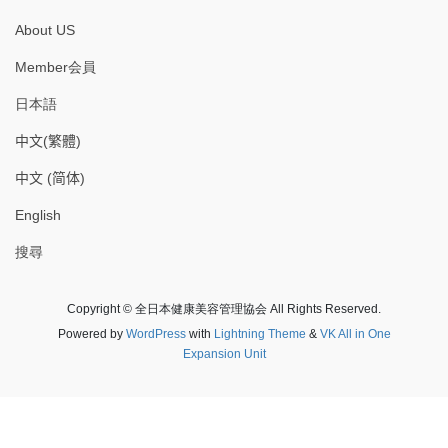
About US
Member会員
日本語
中文(繁體)
中文 (简体)
English
搜尋
Copyright © 全日本健康美容管理協会 All Rights Reserved.
Powered by
WordPress
with
Lightning Theme
&
VK All in One
Expansion Unit