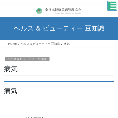
コ
ナ
ン
ビ
テ
ゲ
ン
ー
ヘルス & ビューティー 豆知識
ツ
シ
へ
ョ
ス
ン
HOME
ヘルス & ビューティー 豆知識
病気
キ
に
ッ
移
プ
動
ヘルス & ビューティー 豆知識
病気
病気