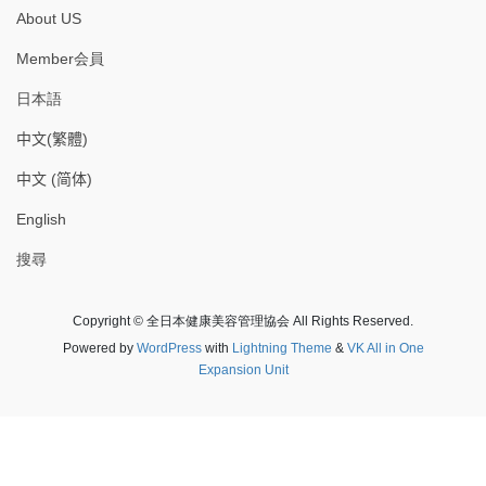
About US
Member会員
日本語
中文(繁體)
中文 (简体)
English
搜尋
Copyright © 全日本健康美容管理協会 All Rights Reserved.
Powered by
WordPress
with
Lightning Theme
&
VK All in One
Expansion Unit